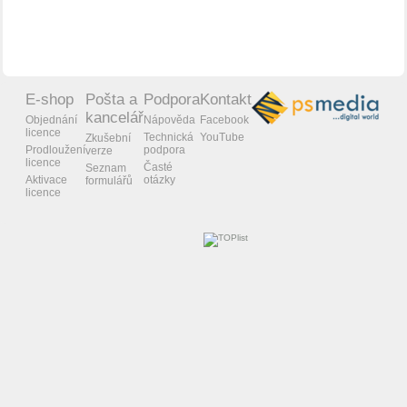
E-shop
Pošta a
Podpora
Kontakt
kancelář
Objednání
Nápověda
Facebook
licence
Technická
YouTube
Zkušební
Prodloužení
podpora
verze
licence
Časté
Seznam
Aktivace
otázky
formulářů
licence