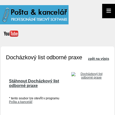
≡
Docházkový list odborné praxe
zpět na výpis
Stáhnout Docházkový list
odborné praxe
* tento soubor lze otevřít v programu
Pošta a kancelář
.