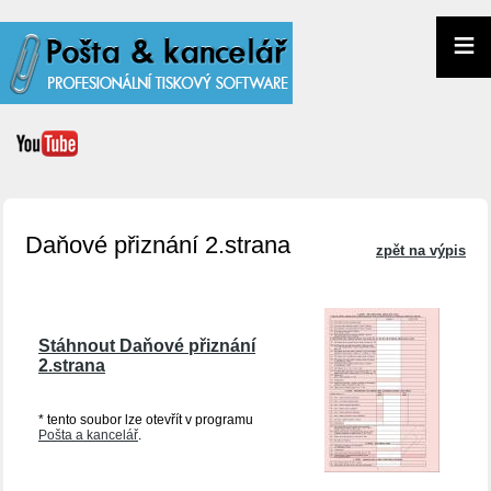
≡
Daňové přiznání 2.strana
zpět na výpis
Stáhnout Daňové přiznání
2.strana
* tento soubor lze otevřít v programu
Pošta a kancelář
.