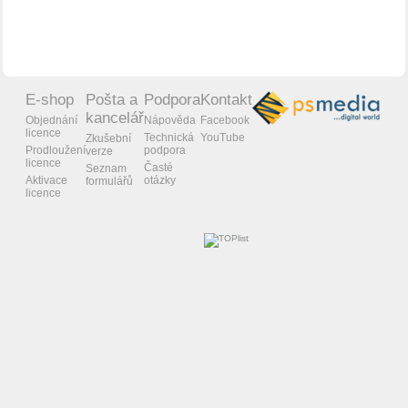
E-shop
Pošta a
Podpora
Kontakt
kancelář
Objednání
Nápověda
Facebook
licence
Technická
YouTube
Zkušební
Prodloužení
podpora
verze
licence
Časté
Seznam
Aktivace
otázky
formulářů
licence