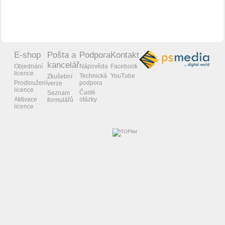
E-shop
Pošta a
Podpora
Kontakt
kancelář
Objednání
Nápověda
Facebook
licence
Technická
YouTube
Zkušební
Prodloužení
podpora
verze
licence
Časté
Seznam
Aktivace
otázky
formulářů
licence