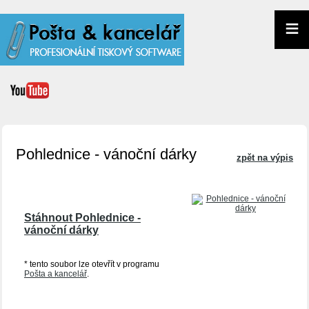
≡
Pohlednice - vánoční dárky
zpět na výpis
Stáhnout Pohlednice -
vánoční dárky
* tento soubor lze otevřít v programu
Pošta a kancelář
.