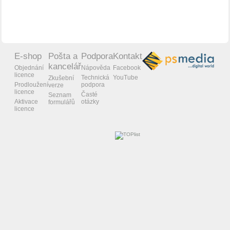
E-shop
Pošta a
Podpora
Kontakt
kancelář
Objednání
Nápověda
Facebook
licence
Technická
YouTube
Zkušební
Prodloužení
podpora
verze
licence
Časté
Seznam
Aktivace
otázky
formulářů
licence